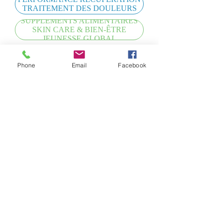
TRAITEMENT DES DOULEURS
SUPPLEMENTS ALIMENTAIRES
SKIN CARE & BIEN-ÊTRE
JEUNESSE GLOBAL
FORMATIONS
Phone
Email
Facebook
TENERIFE RETRAITES BIEN-
ÊTRE
TONIC DAYS FR YVOIRE
INSCRIPTIONS
REGIANE STEFFEN CV
PHOTOS
COLLABORATEURS