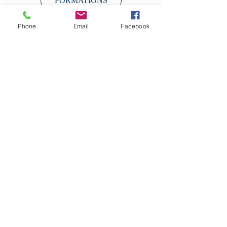
FORMATIONS
TENERIFE RETRAITES BIEN-
Phone
Email
Facebook
ÊTRE
TONIC DAYS FR YVOIRE
INSCRIPTIONS
REGIANE STEFFEN CV
PHOTOS
COLLABORATEURS
Bienvenu au Studio Ré * Education
Physique en Suisse depuis de 2013
avec Regiane Steffen, Bachelor en
Education Physique.